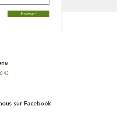
Envoyer
one
40 43
-nous sur Facebook