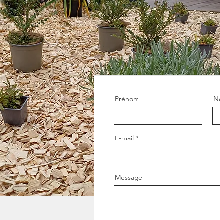
Prénom
N
E-mail
Message